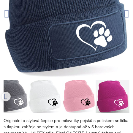
Originální a stylová čepice pro milovníky pejsků s potiskem srdíčka
s tlapkou zahřeje se stylem a je dostupná až v 5 barevných
provedeních. UNISEX střih. Flexi ONESIZE 1-vrstvý žebrovaný