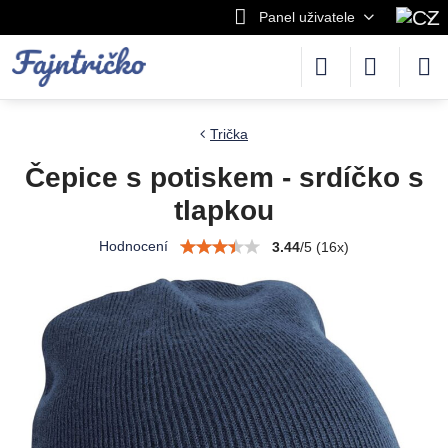
Panel uživatele
Trička
Čepice s potiskem - srdíčko s
tlapkou
Hodnocení
3.44
/
5
(
16
x)