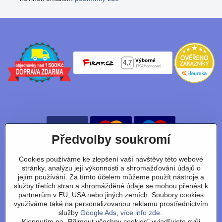
Předvolby soukromí
Cookies používáme ke zlepšení vaší návštěvy této webové
Nájdete nás taky na:
stránky, analýzu její výkonnosti a shromažďování údajů o
jejím používání. Za tímto účelem můžeme použít nástroje a
Facebook
Instagram
Youtube
Tiktok
služby třetích stran a shromážděné údaje se mohou přenést k
partnerům v EU, USA nebo jiných zemích. Soubory cookies
využíváme také na personalizovanou reklamu prostřednictvím
služby
Google Ads, více info zde.
Obchodní podmínky
/
vrácení zboží
/
reklamace
/
výměna
Klepnutím na „Přijmout všechny cookies" vyjadřujete svůj