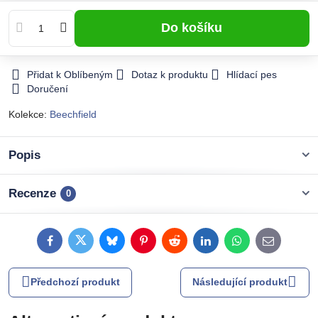
Do košíku
Přidat k Oblíbeným
Dotaz k produktu
Hlídací pes
Doručení
Kolekce:
Beechfield
Popis
Recenze
0
Facebook
Twitter
Bluesky
Pinterest
Reddit
LinkedIn
WhatsApp
E-
mail
Předchozí produkt
Následující produkt