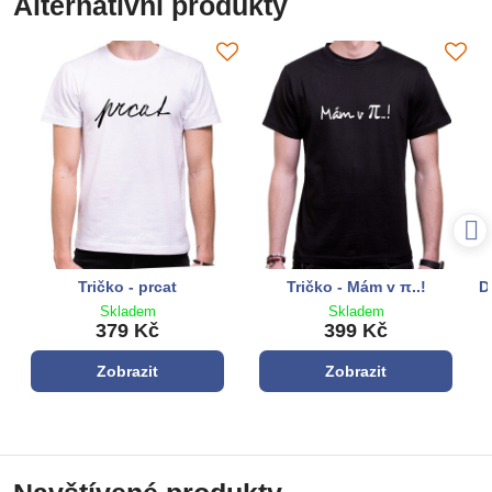
Alternativní produkty
Tričko - prcat
Tričko - Mám v π..!
D
Skladem
Skladem
379 Kč
399 Kč
Zobrazit
Zobrazit