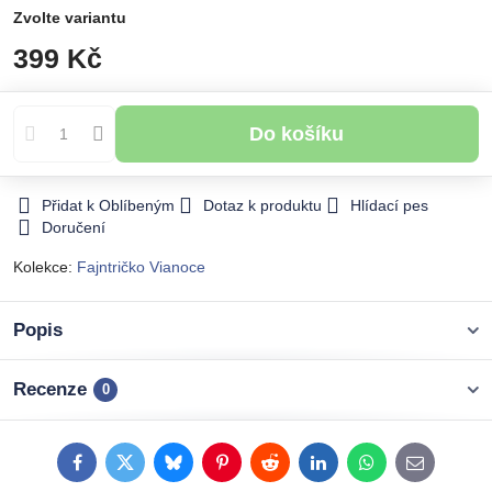
Zvolte variantu
399 Kč
Do košíku
Přidat k Oblíbeným
Dotaz k produktu
Hlídací pes
Doručení
Kolekce:
Fajntričko Vianoce
Popis
Recenze
0
Facebook
Twitter
Bluesky
Pinterest
Reddit
LinkedIn
WhatsApp
E-
mail