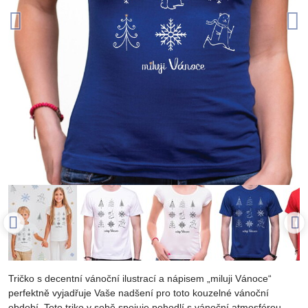
Tričko s decentní vánoční ilustrací a nápisem „miluji Vánoce“
perfektně vyjadřuje Vaše nadšení pro toto kouzelné vánoční
období. Toto triko v sobě spojuje pohodlí s vánoční atmosférou,