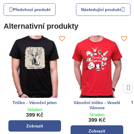
Předchozí produkt
Následující produkt
Alternativní produkty
Tričko - Vánoční jelen
Vánoční tričko - Veselé
T
Vánoce
Skladem
399 Kč
Skladem
399 Kč
Zobrazit
Zobrazit