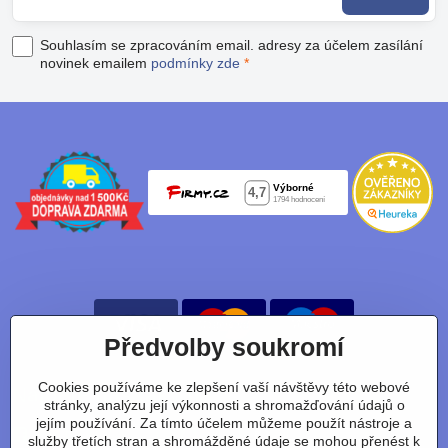
Souhlasím se zpracováním email. adresy za účelem zasílání
novinek emailem
podmínky zde
*
Předvolby soukromí
Cookies používáme ke zlepšení vaší návštěvy této webové
Nájdete nás taky na:
stránky, analýzu její výkonnosti a shromažďování údajů o
jejím používání. Za tímto účelem můžeme použít nástroje a
Facebook
Instagram
Youtube
Tiktok
služby třetích stran a shromážděné údaje se mohou přenést k