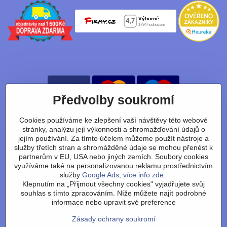
Předvolby soukromí
Cookies používáme ke zlepšení vaší návštěvy této webové
Nájdete nás taky na:
stránky, analýzu její výkonnosti a shromažďování údajů o
jejím používání. Za tímto účelem můžeme použít nástroje a
Facebook
Instagram
Youtube
Tiktok
služby třetích stran a shromážděné údaje se mohou přenést k
partnerům v EU, USA nebo jiných zemích. Soubory cookies
využíváme také na personalizovanou reklamu prostřednictvím
služby
Google Ads, více info zde.
Obchodní podmínky
/
vrácení zboží
/
reklamace
/
výměna
Klepnutím na „Přijmout všechny cookies" vyjadřujete svůj
zboží
/
články
/
technologie
/
recenze
/
o nás
/
FAQ
/
kontakt
souhlas s tímto zpracováním. Níže můžete najít podrobné
informace nebo upravit své preference
Zásady ochrany soukromí