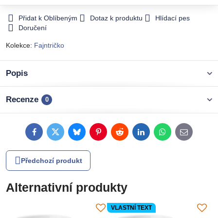
Přidat k Oblíbeným
Dotaz k produktu
Hlídací pes
Doručení
Kolekce:
Fajntričko
Popis
Recenze
0
Facebook
Twitter
Bluesky
Pinterest
Reddit
LinkedIn
WhatsApp
E-
mail
Předchozí produkt
Alternativní produkty
VLASTNÍ TEXT