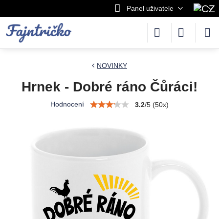
Panel uživatele
NOVINKY
Hrnek - Dobré ráno Čůráci!
Hodnocení
3.2
/
5
(
50
x)