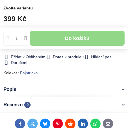
Zvolte variantu
399 Kč
Do košíku
Přidat k Oblíbeným
Dotaz k produktu
Hlídací pes
Doručení
Kolekce:
Fajntričko
Popis
Recenze
0
Facebook
Twitter
Bluesky
Pinterest
Reddit
LinkedIn
WhatsApp
E-