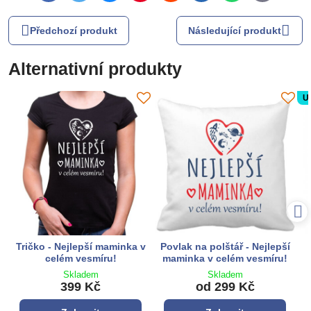
mail
Předchozí produkt
Následující produkt
Alternativní produkty
U
Tričko - Nejlepší maminka v
Povlak na polštář - Nejlepší
celém vesmíru!
maminka v celém vesmíru!
Skladem
Skladem
399 Kč
od 299 Kč