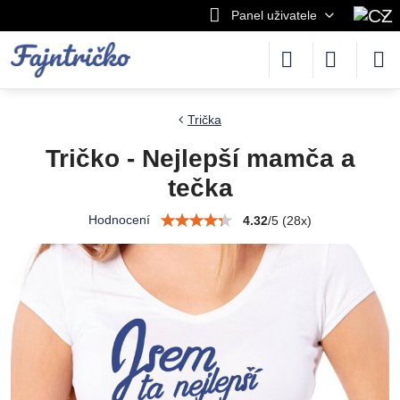
Panel uživatele
Trička
Tričko - Nejlepší mamča a
tečka
Hodnocení
4.32
/
5
(
28
x)