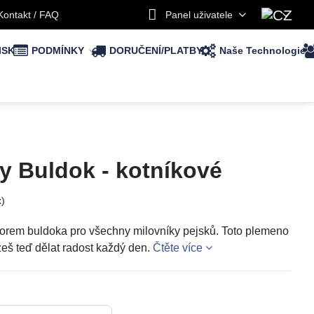
Kontakt / FAQ
Panel uživatele
ISK
PODMÍNKY
DORUČENÍ/PLATBY
Naše Technologie
y Buldok - kotníkové
x)
orem buldoka pro všechny milovníky pejsků. Toto plemeno
žeš teď dělat radost každý den.
Čtěte více