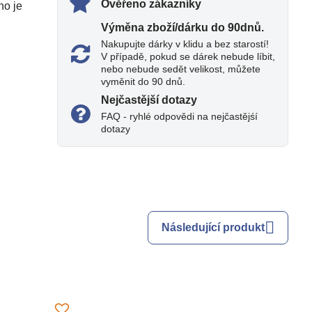
Ověřeno zákazníky
ho je
Výměna zboží/dárku do 90dnů​.
Nakupujte dárky v klidu a bez starostí!
V případě, pokud se dárek nebude líbit,
nebo nebude sedět velikost, můžete
vyměnit do 90 dnů.
Nejčastější dotazy
FAQ - ryhlé odpovědi na nejčastějśí
dotazy
Následující produkt