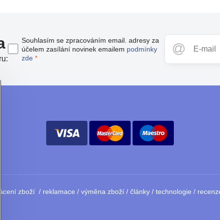
a
Souhlasím se zpracováním email. adresy za
účelem zasílání novinek emailem
podmínky
zde
*
ru:
ácení zboží
/
reklamace
/
výměna zboží
/
články
/
technologie
/
recenz