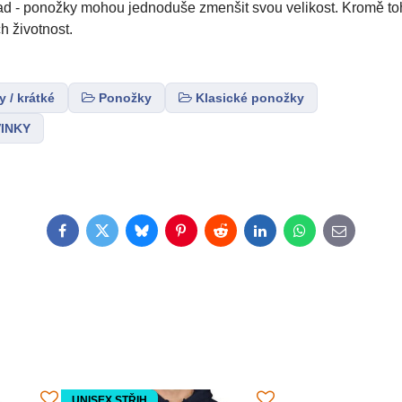
ad - ponožky mohou jednoduše zmenšit svou velikost. Kromě to
h životnost.
 / krátké
Ponožky
Klasické ponožky
INKY
Facebook
Twitter
Bluesky
Pinterest
Reddit
LinkedIn
WhatsApp
E-
mail
UNISEX STŘIH