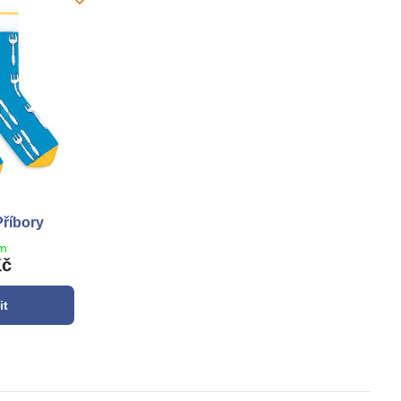
Příbory
em
Kč
it