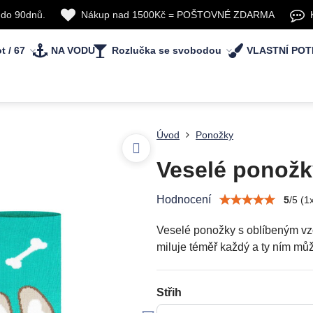
 do 90dnů.
Nákup nad 1500Kč = POŠTOVNÉ ZDARMA
t / 67
NA VODU
Rozlučka se svobodou
VLASTNÍ POT
Úvod
Ponožky
Veselé ponožk
Hodnocení
5
/
5
(
1
Veselé ponožky s oblíbeným vz
miluje téměř každý a ty ním mů
Střih