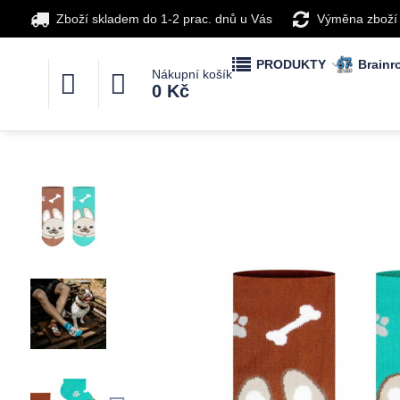
Zboží skladem do 1-2 prac. dnů u Vás
Výměna zboží
PRODUKTY
Brainro
Nákupní košík
0 Kč