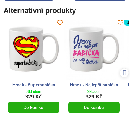
Alternativní produkty
U
Hrnek - Superbabička
Hrnek - Nejlepší babička
M
Skladem
Skladem
329 Kč
329 Kč
Do košíku
Do košíku