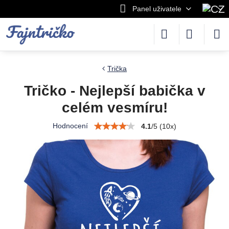
Panel uživatele
Trička
Tričko - Nejlepší babička v
celém vesmíru!
Hodnocení
4.1
/
5
(
10
x)