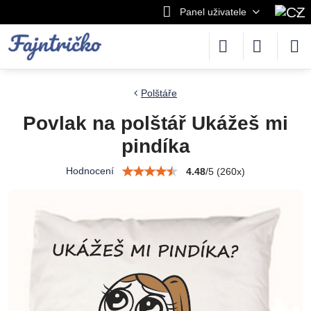
Panel uživatele
Polštáře
Povlak na polštář Ukážeš mi
pindíka
Hodnocení
4.48
/
5
(
260
x)