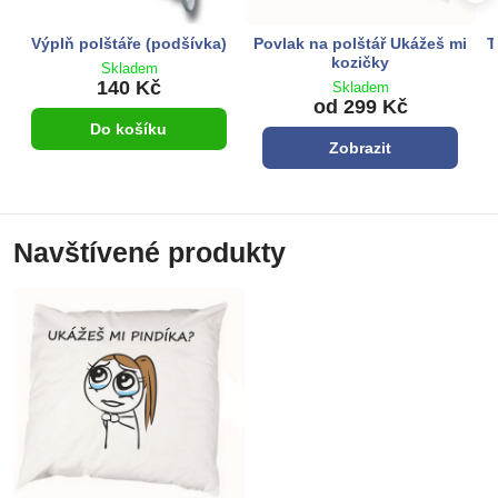
Výplň polštáře (podšívka)
Povlak na polštář Ukážeš mi
T
kozičky
Skladem
140 Kč
Skladem
od 299 Kč
Do košíku
Zobrazit
Navštívené produkty