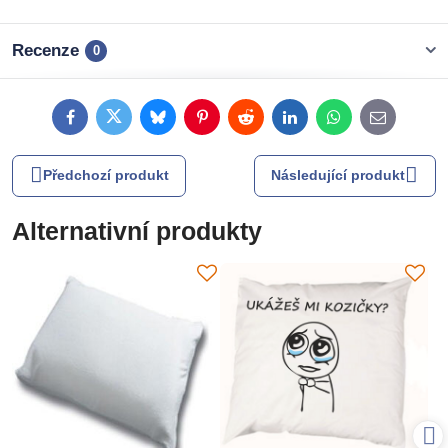
Recenze
0
Facebook
Twitter
Bluesky
Pinterest
Reddit
LinkedIn
WhatsApp
E-
mail
Předchozí produkt
Následující produkt
Alternativní produkty