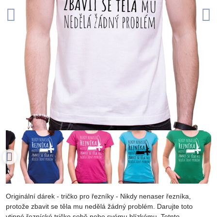
Originální dárek - tričko pro řezníky - Nikdy nenaser řezníka,
protože zbavit se těla mu nedělá žádný problém. Darujte toto
vtipné řeznícké tričko sobě nebo svému blízkému. Tetnto