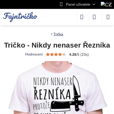
Panel uživatele
Trička
Tričko - Nikdy nenaser Řezníka
Hodnocení
4.26
/
5
(
23
x)