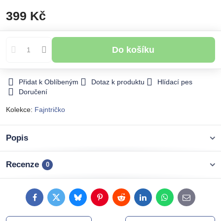
399 Kč
Do košíku
Přidat k Oblíbeným
Dotaz k produktu
Hlídací pes
Doručení
Kolekce:
Fajntričko
Popis
Recenze
0
Facebook
Twitter
Bluesky
Pinterest
Reddit
LinkedIn
WhatsApp
E-
mail