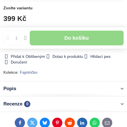
Zvolte variantu
399 Kč
Do košíku
Přidat k Oblíbeným
Dotaz k produktu
Hlídací pes
Doručení
Kolekce:
Fajntričko
Popis
Recenze
0
Facebook
Twitter
Bluesky
Pinterest
Reddit
LinkedIn
WhatsApp
E-