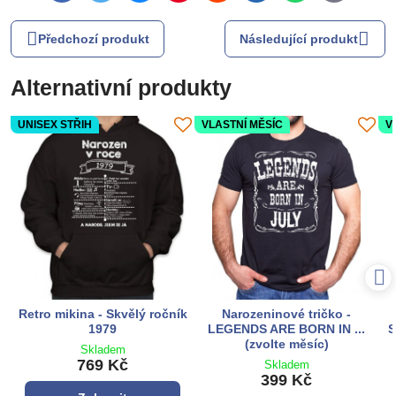
mail
Předchozí produkt
Následující produkt
Alternativní produkty
UNISEX STŘIH
VLASTNÍ MĚSÍC
V
Retro mikina - Skvělý ročník
Narozeninové tričko -
1979
LEGENDS ARE BORN IN ...
S
(zvolte měsíc)
Skladem
769 Kč
Skladem
399 Kč