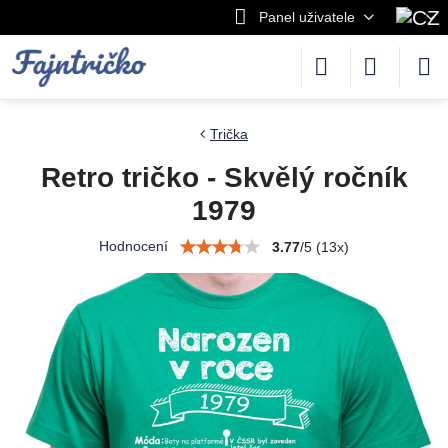
Panel uživatele
Trička
Retro tričko - Skvělý ročník
1979
Hodnocení
3.77
/
5
(
13
x)