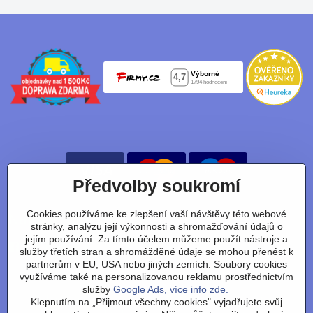
Předvolby soukromí
Cookies používáme ke zlepšení vaší návštěvy této webové
Nájdete nás taky na:
stránky, analýzu její výkonnosti a shromažďování údajů o
jejím používání. Za tímto účelem můžeme použít nástroje a
Facebook
Instagram
Youtube
Tiktok
služby třetích stran a shromážděné údaje se mohou přenést k
partnerům v EU, USA nebo jiných zemích. Soubory cookies
využíváme také na personalizovanou reklamu prostřednictvím
služby
Google Ads, více info zde.
Obchodní podmínky
/
vrácení zboží
/
reklamace
/
výměna
Klepnutím na „Přijmout všechny cookies" vyjadřujete svůj