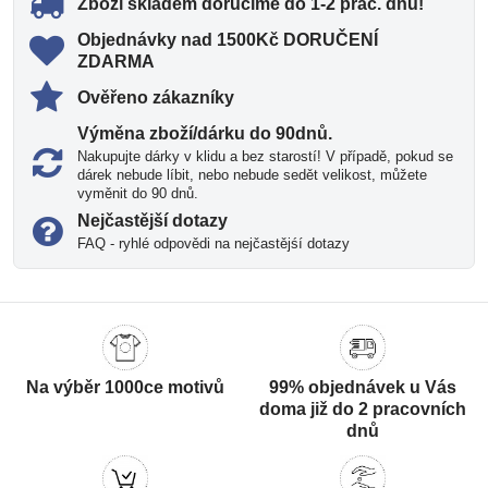
Zboží skladem doručíme do 1-2 prac​. dnů!
Objednávky nad 1500Kč DORUČENÍ
ZDARMA
Ověřeno zákazníky
Výměna zboží/dárku do 90dnů​.
Nakupujte dárky v klidu a bez starostí! V případě, pokud se
dárek nebude líbit, nebo nebude sedět velikost, můžete
vyměnit do 90 dnů.
Nejčastější dotazy
FAQ - ryhlé odpovědi na nejčastějśí dotazy
Na výběr 1000ce motivů
99% objednávek u Vás
doma již do 2 pracovních
dnů