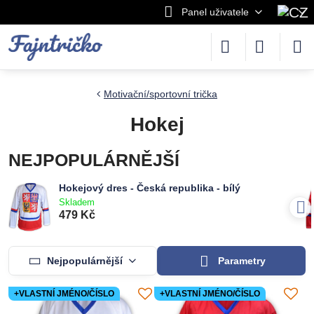
Panel uživatele
Motivační/sportovní trička
Hokej
NEJPOPULÁRNĚJŠÍ
Hokejový dres - Česká republika - bílý
Skladem
479 Kč
Nejpopulárnější
Parametry
+VLASTNÍ JMÉNO/ČÍSLO
+VLASTNÍ JMÉNO/ČÍSLO