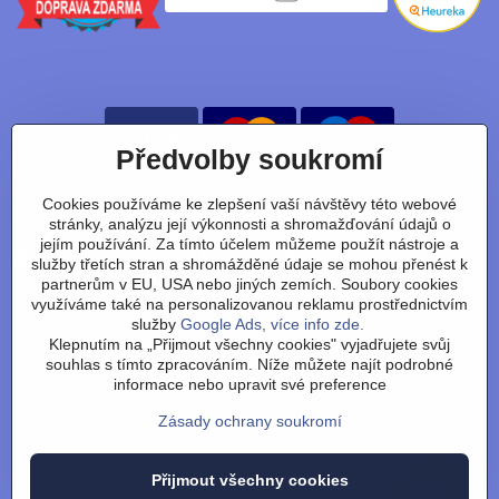
Předvolby soukromí
Cookies používáme ke zlepšení vaší návštěvy této webové
Nájdete nás taky na:
stránky, analýzu její výkonnosti a shromažďování údajů o
jejím používání. Za tímto účelem můžeme použít nástroje a
Facebook
Instagram
Youtube
Tiktok
služby třetích stran a shromážděné údaje se mohou přenést k
partnerům v EU, USA nebo jiných zemích. Soubory cookies
využíváme také na personalizovanou reklamu prostřednictvím
služby
Google Ads, více info zde.
Obchodní podmínky
/
vrácení zboží
/
reklamace
/
výměna
Klepnutím na „Přijmout všechny cookies" vyjadřujete svůj
zboží
/
články
/
technologie
/
recenze
/
o nás
/
FAQ
/
kontakt
souhlas s tímto zpracováním. Níže můžete najít podrobné
informace nebo upravit své preference
Zásady ochrany soukromí
Přijmout všechny cookies
©
2026
Copyright