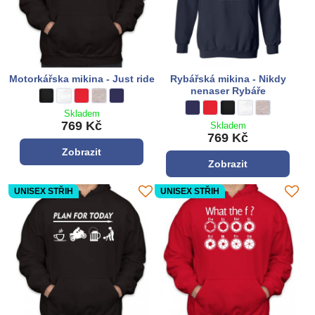
Motorkářska mikina - Just ride
Rybářská mikina - Nikdy
nenaser Rybáře
Motorkářska mikina - Just ride - Barva:
černá
Motorkářska mikina - Just ride - Barva:
bílá
Motorkářska mikina - Just ride - Barva:
**červená**
Motorkářska mikina - Just ride - Barva:
šedá
Motorkářska mikina - Just ride - Barva:
tmavo modrá
Rybářská mikina - Nikdy nenase
tmavě modrá
Rybářská mikina - Nikdy ne
**červená**
Rybářská mikina - Nik
černá
Rybářská mikina -
bílá
Rybářská miki
šedá
Skladem
769 Kč
Skladem
769 Kč
Zobrazit
Zobrazit
UNISEX STŘIH
UNISEX STŘIH