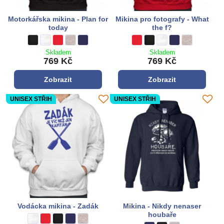
Motorkářska mikina - Plan for
Mikina pro fotografy - What
today
the f?
Motorkářska mikina - Plan for today - Barva:
černá
Motorkářska mikina - Plan for today - Barva:
bílá
Motorkářska mikina - Plan for today - Barva:
**červená**
Motorkářska mikina - Plan for today - Barva:
šedá
Motorkářska mikina - Plan for today - Barva:
tmavo modrá
Mikina pro fotografy - What the f
**červená**
Mikina pro fotografy - What 
černá
Mikina pro fotografy - W
bílá
Mikina pro fotograf
tmavě modrá
Mikina pro fot
šedá
Skladem
Skladem
769 Kč
769 Kč
Zobrazit
Zobrazit
UNISEX STŘIH
UNISEX STŘIH
Vodácka mikina - Zadák
Mikina - Nikdy nenaser
houbaře
Vodácka mikina - Zadák - Barva:
bílá
Vodácka mikina - Zadák - Barva:
**červená**
Vodácka mikina - Zadák - Barva:
černá
Vodácka mikina - Zadák - Barva:
tmavě modrá
Vodácka mikina - Zadák - Barva:
šedá