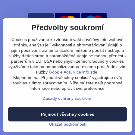
Předvolby soukromí
Cookies používáme ke zlepšení vaší návštěvy této webové
stránky, analýzu její výkonnosti a shromažďování údajů o
Nájdete nás taky na:
jejím používání. Za tímto účelem můžeme použít nástroje a
služby třetích stran a shromážděné údaje se mohou přenést k
Facebook
Instagram
Youtube
Tiktok
partnerům v EU, USA nebo jiných zemích. Soubory cookies
využíváme také na personalizovanou reklamu prostřednictvím
služby
Google Ads, více info zde.
Obchodní podmínky
/
vrácení zboží
/
reklamace
/
výměna
Klepnutím na „Přijmout všechny cookies" vyjadřujete svůj
zboží
/
články
/
technologie
/
recenze
/
o nás
/
FAQ
/
kontakt
souhlas s tímto zpracováním. Níže můžete najít podrobné
informace nebo upravit své preference
Zásady ochrany soukromí
©
2026
Copyright
Přijmout všechny cookies
Předvolby soukromí
Zásady ochrany soukromí
Stav objednávky
Ukázat podrobnosti
Vytvořeno systémem:
ByznysWeb.cz