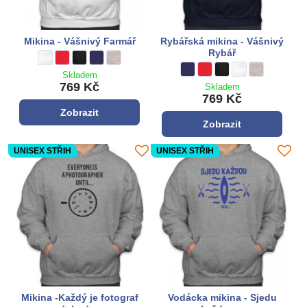
Mikina - Vášnivý Farmář
Rybářská mikina - Vášnivý
Rybář
Mikina - Vášnivý Farmář - Barva:
bílá
Mikina - Vášnivý Farmář - Barva:
**červená**
Mikina - Vášnivý Farmář - Barva:
černá
Mikina - Vášnivý Farmář - Barva:
tmavě modrá
Mikina - Vášnivý Farmář - Barva:
šedá
Rybářská mikina - Vášnivý Rybář
tmavě modrá
Rybářská mikina - Vášnivý 
**červená**
Rybářská mikina - Vášn
černá
Rybářská mikina -
bílá
Rybářská miki
šedá
Skladem
769 Kč
Skladem
769 Kč
Zobrazit
Zobrazit
UNISEX STŘIH
UNISEX STŘIH
Mikina -Každý je fotograf
Vodácka mikina - Sjedu