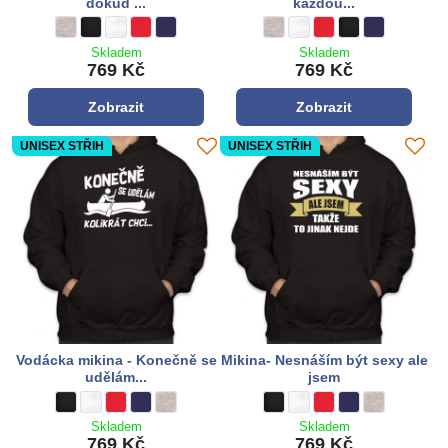
dokud ...
každou...
Mikina -Každý je fotograf dokud ... - Barva:
šedá
Mikina -Každý je fotograf dokud ... - Barva:
černá
Mikina -Každý je fotograf dokud ... - Barva:
bílá
Mikina -Každý je fotograf dokud ... - Barva:
**červená**
Mikina -Každý je fotograf dokud ... - Barva:
tmavě modrá
Vodácka mikina - Sjedu každou..
šedá
Vodácka mikina - Sjedu každ
bílá
Vodácka mikina - Sjedu
**červená**
Vodácka mikina - S
černá
Vodácka mikin
tmavě modrá
Skladem
Skladem
769 Kč
769 Kč
Zobrazit
Zobrazit
UNISEX STŘIH
UNISEX STŘIH
Vodácka mikina - Konečně se
Mikina- Nesnáším být sexy ale
udělám...
jsem
Vodácka mikina - Konečně se udělám... - Barva:
černá
Vodácka mikina - Konečně se udělám... - Barva:
bílá
Vodácka mikina - Konečně se udělám... - Barva:
**červená**
Vodácka mikina - Konečně se udělám... - Barva:
tmavě modrá
Vodácka mikina - Konečně se udělám... - Barva:
šedá
Mikina- Nesnáším být sexy ale j
černá
Mikina- Nesnáším být sexy 
bílá
Mikina- Nesnáším být s
**červená**
Mikina- Nesnáším 
tmavě modrá
Mikina- Nesná
šedá
Skladem
Skladem
769 Kč
769 Kč