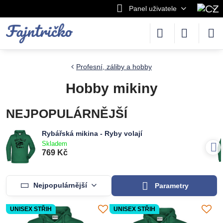
Panel uživatele
Profesní, záliby a hobby
Hobby mikiny
NEJPOPULÁRNĚJŠÍ
Rybářská mikina - Ryby volají
Skladem
769 Kč
Nejpopulárnější
Parametry
UNISEX STŘIH
UNISEX STŘIH