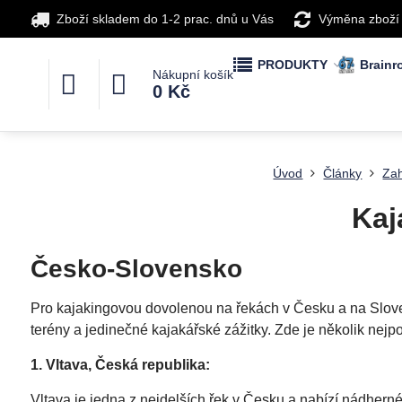
Zboží skladem do 1-2 prac. dnů u Vás
Výměna zboží
PRODUKTY
Brainro
Nákupní košík
0 Kč
Úvod
Články
Zah
Kaj
Česko-Slovensko
Pro kajakingovou dovolenou na řekách v Česku a na Slovens
terény a jedinečné kajakářské zážitky. Zde je několik nejpo
1. Vltava, Česká republika:
Vltava je jedna z nejdelších řek v Česku a nabízí nádhern