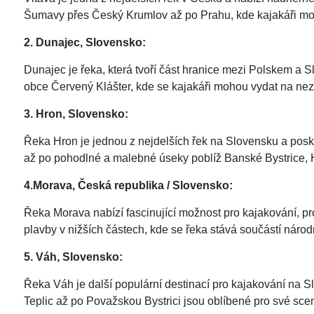
Šumavy přes Český Krumlov až po Prahu, kde kajakáři moh
2. Dunajec, Slovensko:
Dunajec je řeka, která tvoří část hranice mezi Polskem a
obce Červený Klášter, kde se kajakáři mohou vydat na ne
3. Hron, Slovensko:
Řeka Hron je jednou z nejdelších řek na Slovensku a pos
až po pohodlné a malebné úseky poblíž Banské Bystrice, H
4.Morava, Česká republika / Slovensko:
Řeka Morava nabízí fascinující možnost pro kajakování, pr
plavby v nižších částech, kde se řeka stává součástí národ
5. Váh, Slovensko:
Řeka Váh je další populární destinací pro kajakování na Sl
Teplic až po Považskou Bystrici jsou oblíbené pro své sce