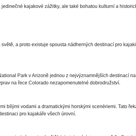
 jedinečné kajakové zážitky, ale také bohatou kulturní a histor
 světě, a proto existuje spousta nádherných destinací pro kajak
tional Park v Arizoně jednou z nejvýznamnějších destinací na 
výprav na řece Colorado nezapomenutelné dobrodružství.
mi bílými vodami a dramatickými horskými scenériemi. Tato řek
destinaci pro kajakáře všech úrovní.