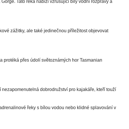
rge. Tato řeka nabízí vzrušující bílý vodní rozpravy a
ové zážitky, ale také jedinečnou příležitost objevovat
řeka protéká přes údolí světoznámých hor Tasmanian
 nezapomenutelná dobrodružství pro kajakáře, kteří touží
 adrenalinové řeky s bílou vodou nebo klidné splavování v