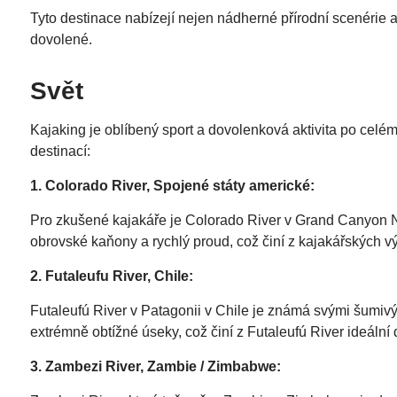
Tyto destinace nabízejí nejen nádherné přírodní scenérie a
dovolené.
Svět
Kajaking je oblíbený sport a dovolenková aktivita po celém
destinací:
1. Colorado River, Spojené státy americké:
Pro zkušené kajakáře je Colorado River v Grand Canyon Na
obrovské kaňony a rychlý proud, což činí z kajakářských 
2. Futaleufu River, Chile:
Futaleufú River v Patagonii v Chile je známá svými šumivý
extrémně obtížné úseky, což činí z Futaleufú River ideální 
3. Zambezi River, Zambie / Zimbabwe: