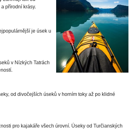
 přírodní krásy.
jpopulárnější je úsek u
seků v Nízkých Tatrách
ností.
eky, od divočejších úseků v horním toky až po klidné
ožnosti pro kajakáře všech úrovní. Úseky od Turčianských