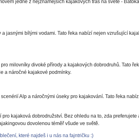
vem jedné z nejznámějších kajakových tras na světě - Batoka Go
a jasnými bílými vodami. Tato řeka nabízí nejen vzrušující kajak
ací pro milovníky divoké přírody a kajakových dobrodruhů. Tato 
ie a náročné kajakové podmínky.
cenérií Alp a náročnými úseky pro kajakování. Tato řeka nabízí
zí pro kajaková dobrodružství. Bez ohledu na to, zda preferujete
kajakingovou dovolenou téměř všude ve světě.
lečení, které najdeš i u nás na fajntričku :)