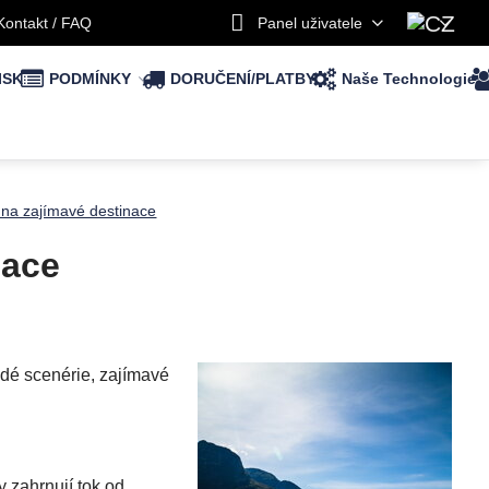
Kontakt / FAQ
Panel uživatele
ISK
PODMÍNKY
DORUČENÍ/PLATBY
Naše Technologie
 na zajímavé destinace
nace
odé scenérie, zajímavé
 zahrnují tok od