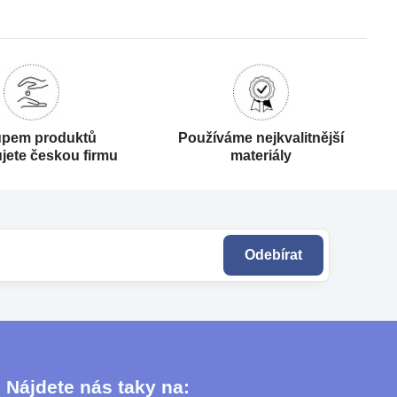
pem produktů
Používáme nejkvalitnější
jete českou firmu
materiály
Odebírat
Nájdete nás taky na: