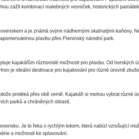
ou zažít kombinaci malebných vesniček, historických památek a
 Slovenskem a je známá svými nádhernými skalnatými kaňony. Ne
zapomenutelnou plavbu přes Pieninský národní park.
kytuje kajakářům různorodé možnosti pro plavbu. Od horských ú
ron je ideální destinace pro kajakování pro různé úrovně zkuše
otože protéká přes obě země. Kajakáři si mohou vybrat různé ús
ních parků a chráněných oblastí.
ovensku. Je to řeka s rychlým tokem, která nabízí vzrušující m
nérie a možnosti ke splavování.