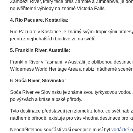
Zambezi River, který teče přes Zambie a Zimbabwe, je domo
neuvěřitelné výhledy na známé Victoria Falls.
4. Rio Pacuare, Kostarika:
Rio Pacuare v Kostarice je známý svými tropickými pralesy 
jednu z nejbohatších biodiverzit na světě.
5. Franklin River, Austrálie:
Franklin River v Tasmánii v Austrálii je oblíbenou destin
Wilderness World Heritage Area a nabízí nádherné scenér
6. Soča River, Slovinsko:
Soča River ve Slovinsku je známá svou tyrkysovou vodou, s
po výzvách a kráse alpské přírody.
Tyto destinace představují jen zlomek z toho, co svět nabí
nádherné přírodě, existuje pro vás vhodná destinace pro 
Neoddělitelnou součástí vaší exedpice musí být
vodácké ob