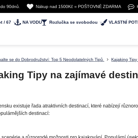
 do 90dnů.
Nákup nad 1500Kč = POŠTOVNÉ ZDARMA
t / 67
NA VODU
Rozlučka se svobodou
VLASTNÍ POT
alte se do Dobrodružství: Top 5 Neodolatelných Tipů.
Kajaking Tipy
aking Tipy na zajímavé desti
ku existuje řada atraktivních destinací, které nabízejí různor
pulárnějších destinací:
é scenérie a různorodé možnosti pro kajakování. Populární úseky