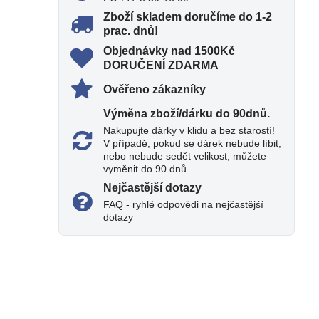
Zboží skladem doručíme do 1-2
prac​. dnů!
Objednávky nad 1500Kč
DORUČENÍ ZDARMA
Ověřeno zákazníky
Výměna zboží/dárku do 90dnů​.
Nakupujte dárky v klidu a bez starostí!
V případě, pokud se dárek nebude líbit,
nebo nebude sedět velikost, můžete
vyměnit do 90 dnů.
Nejčastější dotazy
FAQ - ryhlé odpovědi na nejčastějśí
dotazy