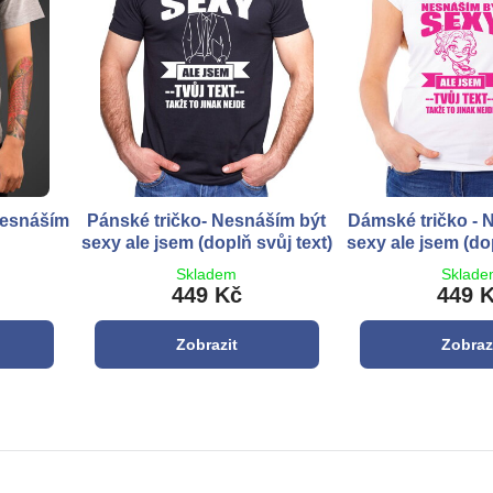
Nesnáším
Pánské tričko- Nesnáším být
Dámské tričko - 
sexy ale jsem (doplň svůj text)
sexy ale jsem (dop
Skladem
Sklad
449 Kč
449 
Zobrazit
Zobraz