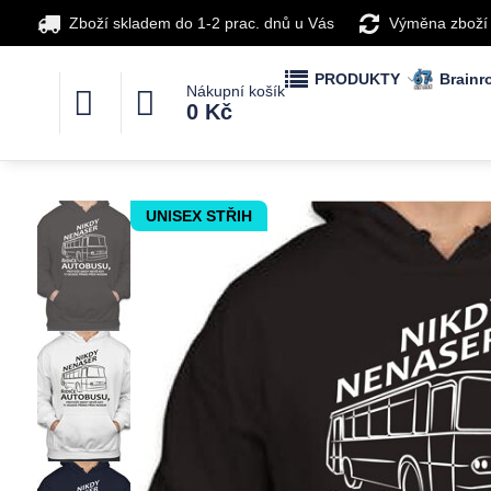
Zboží skladem do 1-2 prac. dnů u Vás
Výměna zboží
PRODUKTY
Brainro
Nákupní košík
0 Kč
UNISEX STŘIH