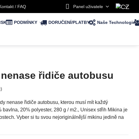
Kontakt / FAQ
Panel uživatele
ISK
PODMÍNKY
DORUČENÍ/PLATBY
Naše Technologie
 nenase řidiče autobusu
x)
ikdy nenase řidiče autobusu, kterou musí mít každý
 bavlna, 20% polyester, 280 g / m2., Unisex střih Mikina je
stech. Vyber si tu svou nejoriginálnější mikinu jedině na