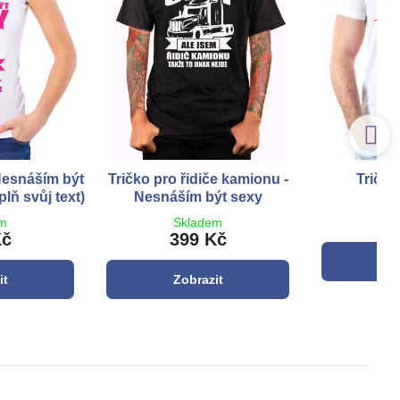
Nesnáším být
Tričko pro řidiče kamionu -
Tričk
lň svůj text)
Nesnáším být sexy
S
3
em
Skladem
Kč
399 Kč
Z
it
Zobrazit