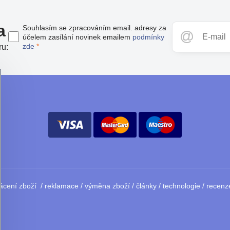
a
Souhlasím se zpracováním email. adresy za
účelem zasílání novinek emailem
podmínky
zde
*
ru:
ácení zboží
/
reklamace
/
výměna zboží
/
články
/
technologie
/
recenz