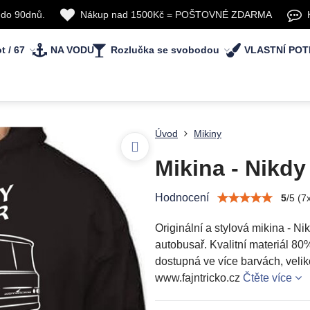
 do 90dnů.
Nákup nad 1500Kč = POŠTOVNÉ ZDARMA
t / 67
NA VODU
Rozlučka se svobodou
VLASTNÍ POT
Úvod
Mikiny
Mikina - Nikdy
Hodnocení
5
/
5
(
7
Originální a stylová mikina - N
autobusař. Kvalitní materiál 80%
dostupná ve více barvách, veliko
www.fajntricko.cz
Čtěte více