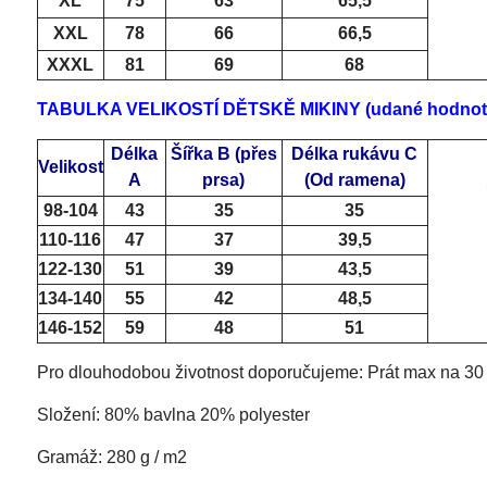
XL
75
63
65,5
XXL
78
66
66,5
XXXL
81
69
68
TABULKA VELIKOSTÍ DĚTSKĚ MIKINY (udané hodnoty j
Délka
Šířka B
(přes
Délka rukávu C
Velikost
A
prsa)
(Od ramena)
98-104
43
35
35
110-116
47
37
39,5
122-130
51
39
43,5
134-140
55
42
48,5
146-152
59
48
51
Pro dlouhodobou životnost doporučujeme: Prát max na 30 s
Složení: 80% bavlna 20% polyester
Gramáž: 280 g / m2