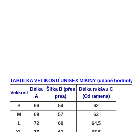
TABULKA VELIKOSTÍ UNISEX MIKINY (udané hodnoty js
Délka
Šířka B
(přes
Délka rukávu C
Velikost
A
prsa)
(Od ramena)
S
66
54
62
M
69
57
63
L
72
60
64,5