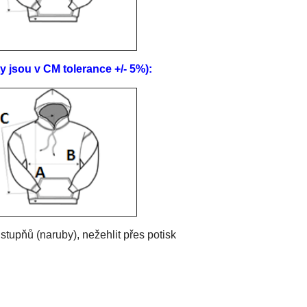
sou v CM tolerance +/- 5%):
tupňů (naruby), nežehlit přes potisk