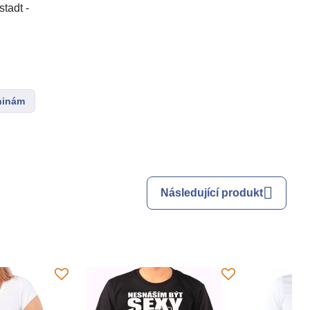
tadt -
ninám
Následující produkt