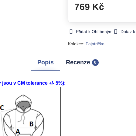
769 Kč
Přidat k Oblíbeným
Dotaz k
Kolekce:
Fajntričko
Popis
Recenze
0
ou v CM tolerance +/- 5%):