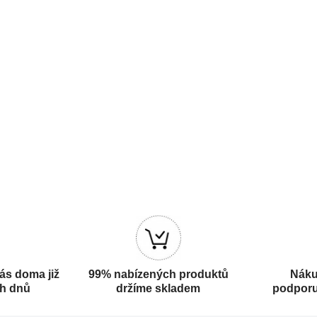
ás doma již
99% nabízených produktů
Náku
ch dnů
držíme skladem
podporu