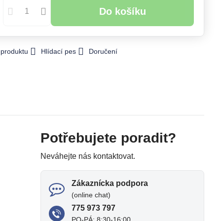
Do košíku
 produktu
Hlídací pes
Doručení
Potřebujete poradit?
Neváhejte nás kontaktovat.
Zákaznícka podpora
(online chat)
775 973 797
PO-PÁ: 8:30-16:00