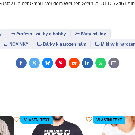
tav Daiber GmbH Vor dem Weißen Stein 25-31 D-72461 Albs
y
Profesní, záliby a hobby
Párty mikiny
NOVINKY
Dárky k narozeninám
Mikiny k naroze
Facebook
Twitter
Bluesky
Pinterest
Reddit
LinkedIn
WhatsApp
E-
mail
VLASTNÍ TEXT
VLASTNÍ TEXT