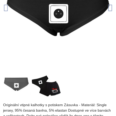
Originální vtipné kalhotky s potiskem Zásuvka - Materiál: Single
jersey, 95% česaná bavlna, 5% elastan Dostupné ve více barvách
a velikostech. Dejte své polovičce vědět že dnes ano s těmito