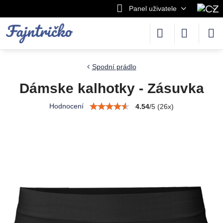
Panel uživatele
Spodní prádlo
Dámske kalhotky - Zásuvka
Hodnocení
4.54
/
5
(
26
x)