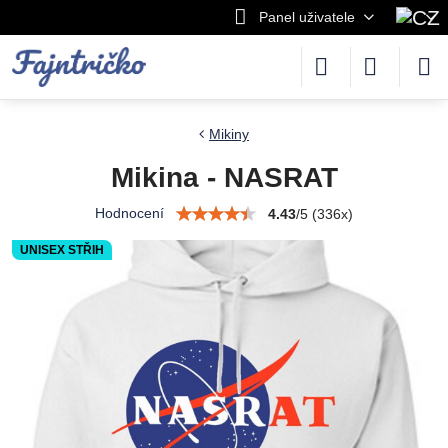
Panel uživatele
Mikiny
Mikina - NASRAT
Hodnocení
4.43
/
5
(
336
x)
UNISEX STŘIH