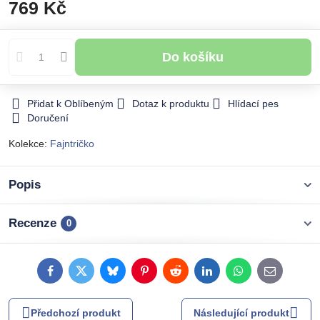
769 Kč
Do košíku
Přidat k Oblíbeným
Dotaz k produktu
Hlídací pes
Doručení
Kolekce:
Fajntričko
Popis
Recenze
0
Facebook
Twitter
Bluesky
Pinterest
Reddit
LinkedIn
WhatsApp
E-
mail
Předchozí produkt
Následující produkt