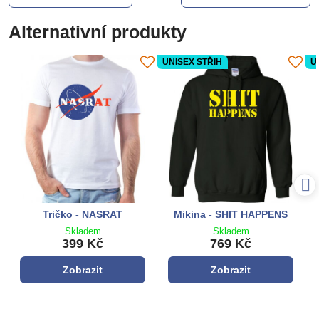
Alternativní produkty
UNISEX STŘIH
U
Tričko - NASRAT
Mikina - SHIT HAPPENS
Skladem
Skladem
399 Kč
769 Kč
Zobrazit
Zobrazit