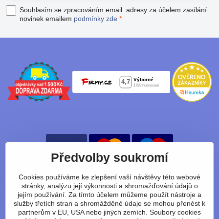
Souhlasím se zpracováním email. adresy za účelem zasílání
novinek emailem
podmínky zde
*
Předvolby soukromí
Cookies používáme ke zlepšení vaší návštěvy této webové
Nájdete nás taky na:
stránky, analýzu její výkonnosti a shromažďování údajů o
jejím používání. Za tímto účelem můžeme použít nástroje a
Facebook
Instagram
Youtube
Tiktok
služby třetích stran a shromážděné údaje se mohou přenést k
partnerům v EU, USA nebo jiných zemích. Soubory cookies