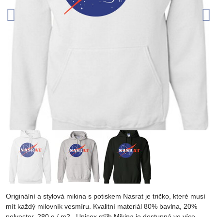
Originální a stylová mikina s potiskem Nasrat je tričko, které musí
mít každý milovník vesmíru. Kvalitní materiál 80% bavlna, 20%
polyester, 280 g / m2., Unisex střih Mikina je dostupná ve více