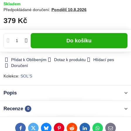
Skladem
Předpokládané doručení:
Pondělí
10.8.2026
379 Kč
Do košíku
Přidat k Oblíbeným
Dotaz k produktu
Hlídací pes
Doručení
Kolekce:
SOL'S
Popis
Recenze
0
Facebook
Twitter
Bluesky
Pinterest
Reddit
LinkedIn
WhatsApp
E-