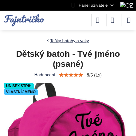
Panel uživatele
Tašky batohy a vaky
Dětský batoh - Tvé jméno
(psané)
Hodnocení
5
/
5
(
1
x)
UNISEX STŘIH
VLASTNÍ JMÉNO