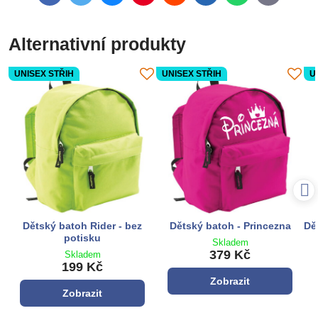
mail
Alternativní produkty
UNISEX STŘIH
UNISEX STŘIH
U
Dětský batoh Rider - bez
Dětský batoh - Princezna
Dě
potisku
Skladem
379 Kč
Skladem
199 Kč
Zobrazit
Zobrazit