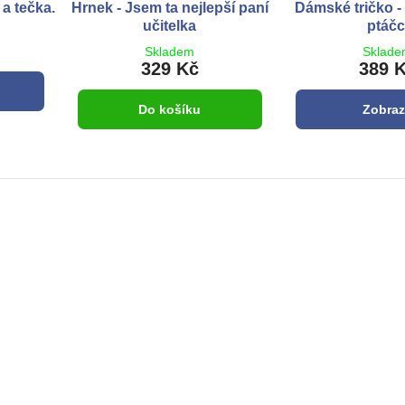
 a tečka.
Hrnek - Jsem ta nejlepší paní
Dámské tričko - 
učitelka
ptáčc
Skladem
Sklad
329 Kč
389 
Do košíku
Zobraz