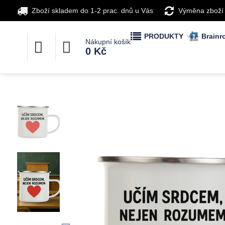
Zboží skladem do 1-2 prac. dnů u Vás
Výměna zboží
PRODUKTY
Brainro
Nákupní košík
0 Kč