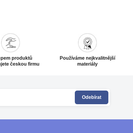
pem produktů
Používáme nejkvalitnější
jete českou firmu
materiály
Odebírat