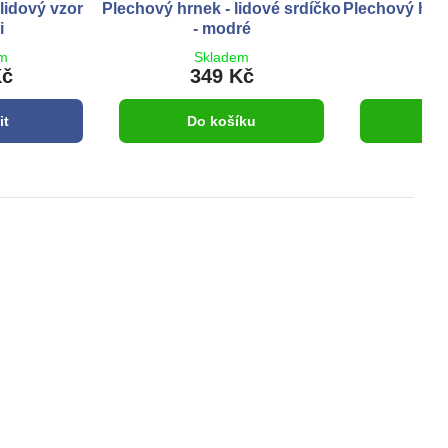
lidový vzor
Plechový hrnek - lidové srdíčko
Plechový hrne
i
- modré
- 
em
Skladem
S
Kč
349 Kč
3
it
Do košíku
Do