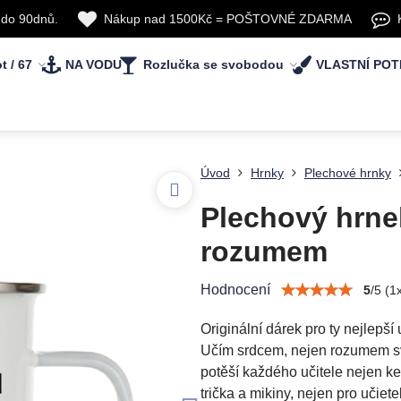
 do 90dnů.
Nákup nad 1500Kč = POŠTOVNÉ ZDARMA
t / 67
NA VODU
Rozlučka se svobodou
VLASTNÍ POT
Úvod
Hrnky
Plechové hrnky
Plechový hrne
rozumem
Hodnocení
5
/
5
(
1
Originální dárek pro ty nejlepší
Učím srdcem, nejen rozumem svém
potěší každého učitele nejen ke
trička a mikiny, nejen pro učiete