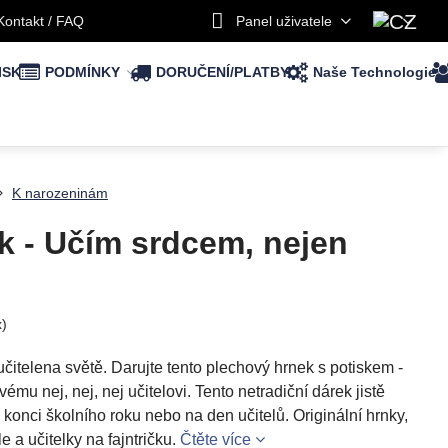
Kontakt / FAQ
Panel uživatele
ISK
PODMÍNKY
DORUČENÍ/PLATBY
Naše Technologie
K narozeninám
k - Učím srdcem, nejen
x)
 učitelena světě. Darujte tento plechový hrnek s potiskem -
u nej, nej, nej učitelovi. Tento netradiční dárek jistě
 konci školního roku nebo na den učitelů. Originální hrnky,
le a učitelky na fajntričku.
Čtěte více