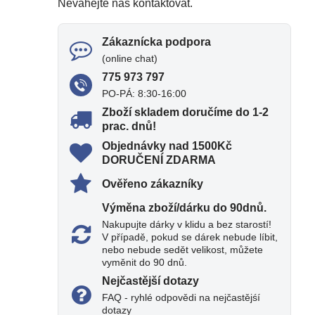
Neváhejte nás kontaktovat.
Zákaznícka podpora
(online chat)
775 973 797
PO-PÁ: 8:30-16:00
Zboží skladem doručíme do 1-2
prac​. dnů!
Objednávky nad 1500Kč
DORUČENÍ ZDARMA
Ověřeno zákazníky
Výměna zboží/dárku do 90dnů​.
Nakupujte dárky v klidu a bez starostí!
V případě, pokud se dárek nebude líbit,
nebo nebude sedět velikost, můžete
vyměnit do 90 dnů.
Nejčastější dotazy
FAQ - ryhlé odpovědi na nejčastějśí
dotazy