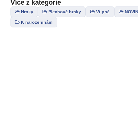
Více z kategorie
Hrnky
Plechové hrnky
Vtipné
NOVI
K narozeninám