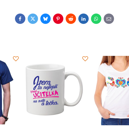
Facebook
Twitter
Bluesky
Pinterest
Reddit
LinkedIn
WhatsApp
E-
mail