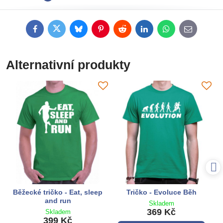
Facebook
Twitter
Bluesky
Pinterest
Reddit
LinkedIn
WhatsApp
E-
mail
Alternativní produkty
Běžecké tričko - Eat, sleep
Tričko - Evoluce Běh
and run
Skladem
369 Kč
Skladem
399 Kč