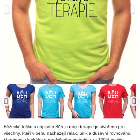
Běžecké tričko s nápisem Běh je moje terapie je stvořeno pro
všechny, kteří v běhu nacházejí relax, únik a duševní rovnováhu.
Vyrobeno z lehkého a prodyšného materiálu ze 100% bavlny.