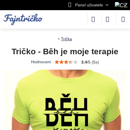
Panel uživatele
Trička
Tričko - Běh je moje terapie
Hodnocení
3.4
/
5
(
5
x)