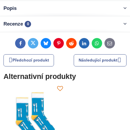
Popis
Recenze
0
Facebook
Twitter
Bluesky
Pinterest
Reddit
LinkedIn
WhatsApp
E-
mail
Předchozí produkt
Následující produkt
Alternativní produkty