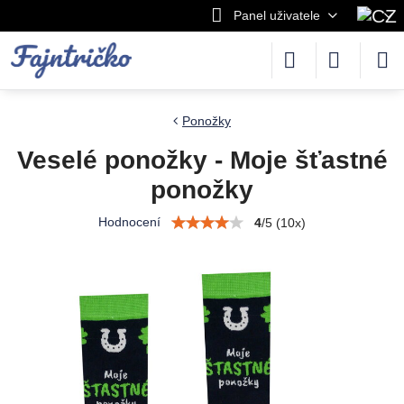
Panel uživatele
Ponožky
Veselé ponožky - Moje šťastné
ponožky
Hodnocení
4
/
5
(
10
x)