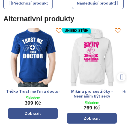
Předchozí produkt
Následující produkt
Alternativní produkty
UNISEX STŘIH
Tričko Trust me I'm a doctor
Mikina pro sestřičky -
Hr
Nesnáším být sexy
Skladem
399 Kč
Skladem
769 Kč
Zobrazit
Zobrazit