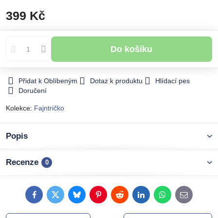
399 Kč
Do košíku
Přidat k Oblíbeným
Dotaz k produktu
Hlídací pes
Doručení
Kolekce:
Fajntričko
Popis
Recenze
0
Facebook
Twitter
Bluesky
Pinterest
Reddit
LinkedIn
WhatsApp
E-
mail