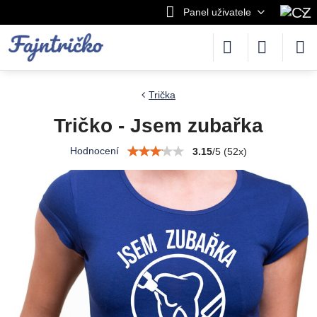
Panel uživatele
Trička
Tričko - Jsem zubařka
Hodnocení
3.15
/
5
(
52
x)