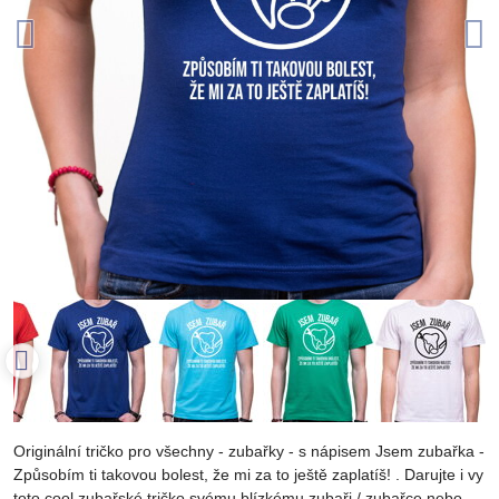
Originální tričko pro všechny - zubařky - s nápisem Jsem zubařka -
Způsobím ti takovou bolest, že mi za to ještě zaplatíš! . Darujte i vy
toto cool zubařské tričko svému blízkému zubaři / zubařce nebo