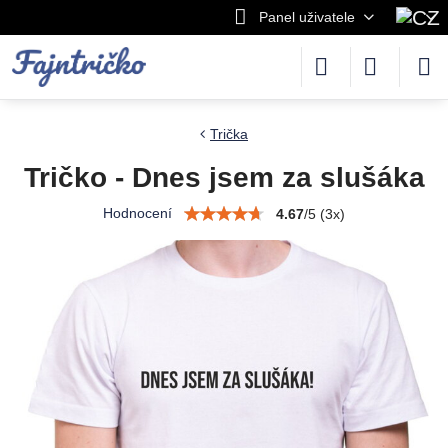
Panel uživatele
Trička
Tričko - Dnes jsem za slušáka
Hodnocení
4.67
/
5
(
3
x)