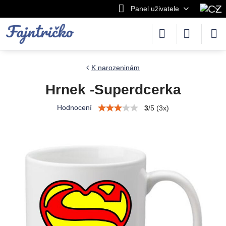
Panel uživatele
K narozeninám
Hrnek -Superdcerka
Hodnocení
3
/
5
(
3
x)