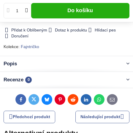
Do košíku
Přidat k Oblíbeným
Dotaz k produktu
Hlídací pes
Doručení
Kolekce:
Fajntričko
Popis
Recenze
0
Facebook
Twitter
Bluesky
Pinterest
Reddit
LinkedIn
WhatsApp
E-
mail
Předchozí produkt
Následující produkt