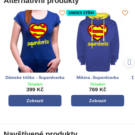
Alternativní produkty
UNISEX STŘIH
Dámske tričko - Superdcerka
Mikina -Superdcerka
D
Skladem
Skladem
399 Kč
769 Kč
Zobrazit
Zobrazit
Navštívené produkty