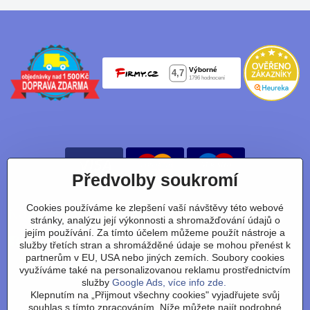
Předvolby soukromí
Cookies používáme ke zlepšení vaší návštěvy této webové
Nájdete nás taky na:
stránky, analýzu její výkonnosti a shromažďování údajů o
jejím používání. Za tímto účelem můžeme použít nástroje a
Facebook
Instagram
Youtube
Tiktok
služby třetích stran a shromážděné údaje se mohou přenést k
partnerům v EU, USA nebo jiných zemích. Soubory cookies
využíváme také na personalizovanou reklamu prostřednictvím
služby
Google Ads, více info zde.
Obchodní podmínky
/
vrácení zboží
/
reklamace
/
výměna
Klepnutím na „Přijmout všechny cookies" vyjadřujete svůj
zboží
/
články
/
technologie
/
recenze
/
o nás
/
FAQ
/
kontakt
souhlas s tímto zpracováním. Níže můžete najít podrobné