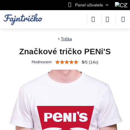
Panel uživatele
Trička
Značkové tričko PENi'S
Hodnocení
5
/
5
(
14
x)