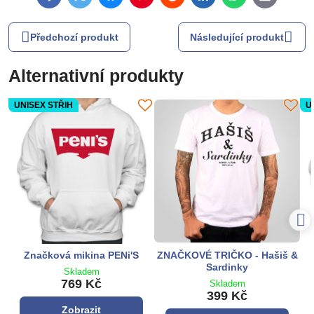
mail
Předchozí produkt
Následující produkt
Alternativní produkty
UNISEX STŘIH
U
Značková mikina PENi'S
ZNAČKOVÉ TRIČKO - Hašiš &
Sardinky
Skladem
769 Kč
Skladem
399 Kč
Zobrazit