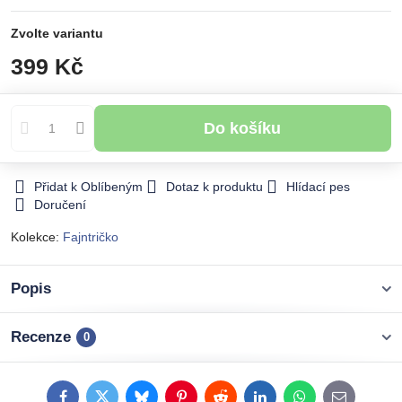
Zvolte variantu
399 Kč
Do košíku
Přidat k Oblíbeným
Dotaz k produktu
Hlídací pes
Doručení
Kolekce:
Fajntričko
Popis
Recenze
0
Facebook
Twitter
Bluesky
Pinterest
Reddit
LinkedIn
WhatsApp
E-