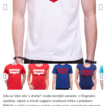
Zdá se Vám elvi 's drahý? zvolte levnější variantu :) Originální,
výstižné, vtipné a mírně vulgární značkové tričko s potiskem
PENI'S je další z kolekce našich značkových originálních vtipných