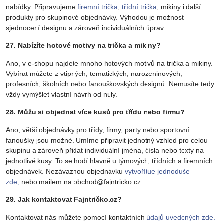
nabídky. Připravujeme
firemní trička
,
třídní trička
, mikiny i další
produkty pro skupinové objednávky. Výhodou je možnost
sjednocení designu a zároveň individuálních úprav.
27. Nabízíte hotové motivy na trička a mikiny?
Ano, v e-shopu najdete mnoho hotových motivů na trička a mikiny.
Vybírat můžete z vtipných, tematických, narozeninových,
profesních, školních nebo fanouškovských designů. Nemusíte tedy
vždy vymýšlet vlastní návrh od nuly.
28. Můžu si objednat více kusů pro třídu nebo firmu?
Ano, větší objednávky pro třídy, firmy, party nebo sportovní
fanoušky jsou možné. Umíme připravit jednotný vzhled pro celou
skupinu a zároveň přidat individuální jména, čísla nebo texty na
jednotlivé kusy. To se hodí hlavně u týmových, třídních a firemních
objednávek. Nezávaznou objednávku
vytvořítue jednoduše
zde,
nebo mailem na obchod@fajntricko.cz
29. Jak kontaktovat Fajntričko.cz?
Kontaktovat nás můžete pomocí kontaktních
údajů uvedených zde.