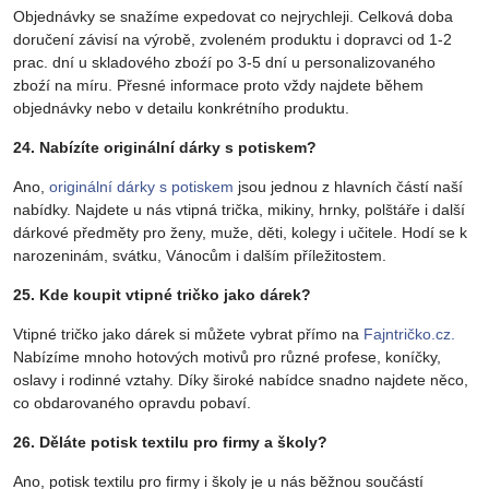
Objednávky se snažíme expedovat co nejrychleji. Celková doba
doručení závisí na výrobě, zvoleném produktu i dopravci od 1-2
prac. dní u skladového zboźí po 3-5 dní u personalizovaného
zboźí na míru. Přesné informace proto vždy najdete během
objednávky nebo v detailu konkrétního produktu.
24. Nabízíte originální dárky s potiskem?
Ano,
originální dárky s potiskem
jsou jednou z hlavních částí naší
nabídky. Najdete u nás vtipná trička, mikiny, hrnky, polštáře i další
dárkové předměty pro ženy, muže, děti, kolegy i učitele. Hodí se k
narozeninám, svátku, Vánocům i dalším příležitostem.
25. Kde koupit vtipné tričko jako dárek?
Vtipné tričko jako dárek si můžete vybrat přímo na
Fajntričko.cz.
Nabízíme mnoho hotových motivů pro různé profese, koníčky,
oslavy i rodinné vztahy. Díky široké nabídce snadno najdete něco,
co obdarovaného opravdu pobaví.
26. Děláte potisk textilu pro firmy a školy?
Ano, potisk textilu pro firmy i školy je u nás běžnou součástí