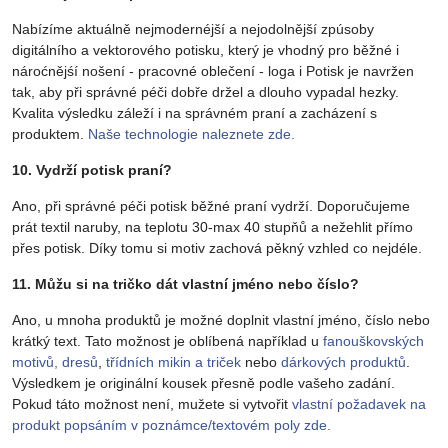
Nabízíme aktuálně nejmodernéjší a nejodolnější zpúsoby
digitálního a vektorového potisku, který je vhodný pro běžné i
nároćnějśí nošení - pracovné oblečení - loga i Potisk je navržen
tak, aby při správné péči dobře držel a dlouho vypadal hezky.
Kvalita výsledku záleží i na správném praní a zacházení s
produktem.
Naše technologie naleznete zde.
10. Vydrží potisk praní?
Ano, při správné péči potisk běžné praní vydrží. Doporučujeme
prát textil naruby, na teplotu 30-max 40 stupňů a nežehlit přímo
přes potisk. Díky tomu si motiv zachová pěkný vzhled co nejdéle.
11. Můžu si na tričko dát vlastní jméno nebo číslo?
Ano, u mnoha produktů je možné doplnit vlastní jméno, číslo nebo
krátký text. Tato možnost je oblíbená například u
fanouškovských
motivů, dresů
,
třídních mikin a triček
nebo
dárkových produktů
.
Výsledkem je originální kousek přesně podle vašeho zadání.
Pokud táto možnost není, mužete si vytvořit
vlastní požadavek na
produkt popsáním v poznámce/textovém poly zde.