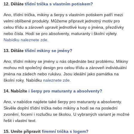
12. Děláte
třídní trička s vlastním potiskem?
Ano, třídní trička, mikiny a šerpy s vlastním potiskem patří mezi
velmi oblíbené produkty. Můžeme připravit jednotný motiv pro
celou třídu a zároveň upravit jednotlivé kusy o jména, přezdívky
nebo čísla. Hodí se pro absolventy, maturanty i školní výlety.
Nabídku naleznete zde
.
13. Děláte
třídní mikiny se jmény?
Ano, třídní mikiny se jmény u nás objednáte bez problému. Mikiny
mohou mít společný design pro celou třídu a zároveň individuální
jména na zádech nebo rukávu. Jsou ideální jako památka na
školní roky. Nabídku
naleznete zde.
14. Nabízíte
i šerpy pro maturanty a absolventy?
Ano, v nabídce najdete také šerpy pro maturanty a absolventy.
Skvěle doplní třídní trička nebo mikiny a hodí se na poslední
zvonění, focení i rozlučku se školou. U vybraných variant je možné
řešit i vlastní text.
15. Umíte připravit
firemní trička s logem?