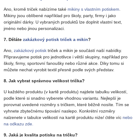
Ano, kromě triček nabízíme také
mikiny s vlastním potiskem
.
Mikiny jsou oblíbené například pro školy, party, firmy i jako
originální dárky. U vybraných produktů lze doplnit vlastní text,
jméno nebo jinou personalizaci.
7. Děláte
zakázkový potisk triček a mikin
?
Ano,
zakázkový potisk
triček a mikin je součástí naší nabídky.
Připravujeme potisk pro jednotlivce i větší skupiny, například pro
školy, firmy, sportovní fanoušky nebo různé akce. Díky tomu si
můžete nechat vyrobit textil přesně podle svých představ.
8. Jak vybrat správnou velikost trička?
U každého produktu (v kartě produktu) najdete tabulku velikostí,
podle které si snadno vyberete vhodnou variantu. Nejlepší je
porovnat uvedené rozměry s tričkem, které běžně nosíte. Tím se
vyhnete zbytečnému tipování naslepo. Konkrétní rozměry
nalzenete v tabulce velikostí na kartě produktu niźe/ ćtěte víc
nebo
na odkazu zde.
9. Jaká je kvalita potisku na tričku?