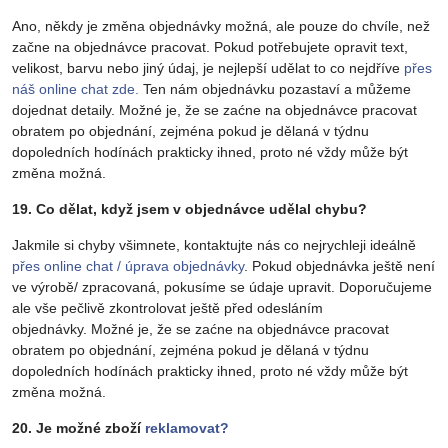
Ano, někdy je změna objednávky možná, ale pouze do chvíle, než
začne na objednávce pracovat. Pokud potřebujete opravit text,
velikost, barvu nebo jiný údaj, je nejlepší udělat to co nejdříve
přes
náš online chat zde.
Ten nám objednávku pozastaví a můžeme
dojednat detaily. Možné je, že se zaćne na objednávce pracovat
obratem po objednání, zejména pokud je dělaná v týdnu
dopoledních hodínách prakticky ihned, proto né vždy může být
změna možná.
19. Co dělat, když jsem v objednávce udělal chybu?
Jakmile si chyby všimnete, kontaktujte nás co nejrychleji ideálně
přes online chat / úprava objednávky
. Pokud objednávka ještě není
ve výrobě/ zpracovaná, pokusíme se údaje upravit. Doporučujeme
ale vše pečlivě zkontrolovat ještě před odesláním
objednávky. Možné je, že se zaćne na objednávce pracovat
obratem po objednání, zejména pokud je dělaná v týdnu
dopoledních hodínách prakticky ihned, proto né vždy může být
změna možná.
20. Je možné zboží
reklamovat?