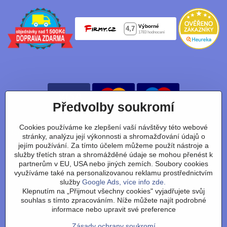
Předvolby soukromí
Cookies používáme ke zlepšení vaší návštěvy této webové
Nájdete nás taky na:
stránky, analýzu její výkonnosti a shromažďování údajů o
jejím používání. Za tímto účelem můžeme použít nástroje a
Facebook
Instagram
Youtube
Tiktok
služby třetích stran a shromážděné údaje se mohou přenést k
partnerům v EU, USA nebo jiných zemích. Soubory cookies
využíváme také na personalizovanou reklamu prostřednictvím
služby
Google Ads, více info zde.
Obchodní podmínky
/
vrácení zboží
/
reklamace
/
výměna
Klepnutím na „Přijmout všechny cookies" vyjadřujete svůj
zboží
/
články
/
technologie
/
recenze
/
o nás
/
FAQ
/
kontakt
souhlas s tímto zpracováním. Níže můžete najít podrobné
informace nebo upravit své preference
Zásady ochrany soukromí