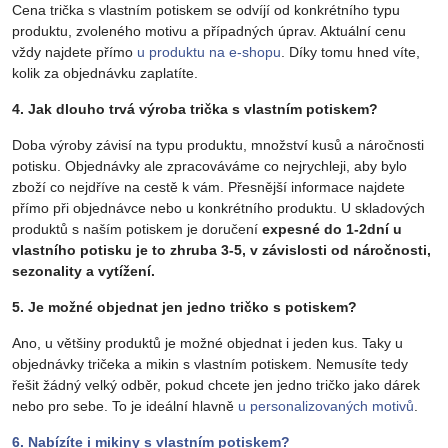
Cena trička s vlastním potiskem se odvíjí od konkrétního typu
produktu, zvoleného motivu a případných úprav. Aktuální cenu
vždy najdete přímo
u produktu na e-shopu
. Díky tomu hned víte,
kolik za objednávku zaplatíte.
4. Jak dlouho trvá výroba trička s vlastním potiskem?
Doba výroby závisí na typu produktu, množství kusů a náročnosti
potisku. Objednávky ale zpracováváme co nejrychleji, aby bylo
zboží co nejdříve na cestě k vám. Přesnější informace najdete
přímo při objednávce nebo u konkrétního produktu. U skladových
produktů s naším potiskem je doručení
expesné do 1-2dní u
vlastního potisku je to zhruba 3-5, v závislosti od náročnosti,
sezonality a vytížení.
5. Je možné objednat jen jedno tričko s potiskem?
Ano, u většiny produktů je možné objednat i jeden kus. Taky u
objednávky tričeka a mikin s vlastním potiskem. Nemusíte tedy
řešit žádný velký odběr, pokud chcete jen jedno tričko jako dárek
nebo pro sebe. To je ideální hlavně
u personalizovaných motivů
.
6. Nabízíte i mikiny s vlastním potiskem?