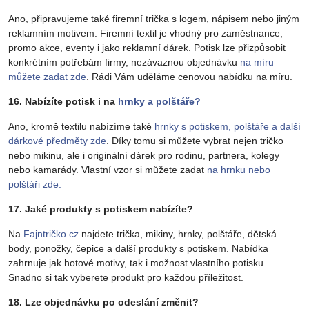
Ano, připravujeme také firemní trička s logem, nápisem nebo jiným
reklamním motivem. Firemní textil je vhodný pro zaměstnance,
promo akce, eventy i jako reklamní dárek. Potisk lze přizpůsobit
konkrétním potřebám firmy, nezávaznou objednávku
na míru
můžete zadat zde
. Rádi Vám uděláme cenovou nabídku na míru.
16. Nabízíte potisk i na
hrnky a polštáře?
Ano, kromě textilu nabízíme také
hrnky s potiskem, polštáře a další
dárkové předměty zde
. Díky tomu si můžete vybrat nejen tričko
nebo mikinu, ale i originální dárek pro rodinu, partnera, kolegy
nebo kamarády. Vlastní vzor si můžete zadat
na hrnku nebo
polštáři zde.
17. Jaké produkty s potiskem nabízíte?
Na
Fajntričko.cz
najdete trička, mikiny, hrnky, polštáře, dětská
body, ponožky, čepice a další produkty s potiskem. Nabídka
zahrnuje jak hotové motivy, tak i možnost vlastního potisku.
Snadno si tak vyberete produkt pro každou příležitost.
18. Lze objednávku po odeslání změnit?