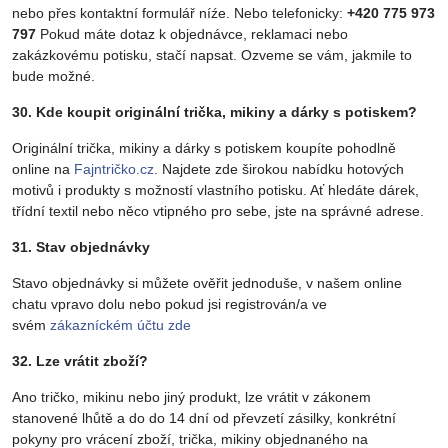
nebo přes kontaktní formulář níźe. Nebo telefonicky:
+420 775 973
797
Pokud máte dotaz k objednávce, reklamaci nebo
zakázkovému potisku, stačí napsat. Ozveme se vám, jakmile to
bude možné.
30. Kde koupit originální trička, mikiny a dárky s potiskem?
Originální trička, mikiny a dárky s potiskem koupíte pohodlně
online na
Fajntričko.cz
. Najdete zde širokou nabídku hotových
motivů i produkty s možností vlastního potisku. Ať hledáte dárek,
třídní textil nebo něco vtipného pro sebe, jste na správné adrese.
31. Stav objednávky
Stavo objednávky si můžete ověřit jednoduše, v našem online
chatu vpravo dolu nebo pokud jsi registrován/a ve
svém
zákazníckém účtu zde
32. Lze vrátit zboží?
Ano tričko, mikinu nebo jiný produkt, lze vrátit v zákonem
stanovené lhůtě a do do 14 dní od převzetí zásilky, konkrétní
pokyny pro vrácení zboží, trička, mikiny objednaného na