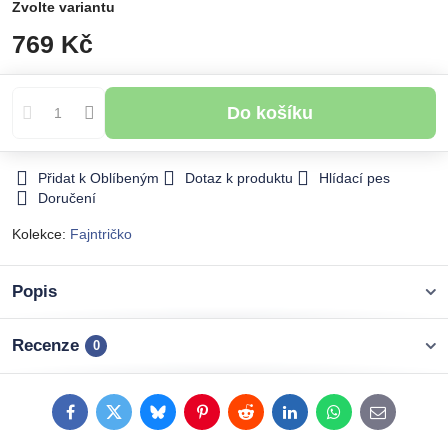
Zvolte variantu
769 Kč
Do košíku
Přidat k Oblíbeným
Dotaz k produktu
Hlídací pes
Doručení
Kolekce:
Fajntričko
Popis
Recenze
0
Facebook
Twitter
Bluesky
Pinterest
Reddit
LinkedIn
WhatsApp
E-
mail