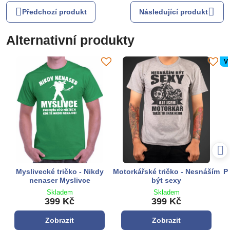
Předchozí produkt
Následující produkt
Alternativní produkty
V
Myslivecké tričko - Nikdy
Motorkářské tričko - Nesnáším
P
nenaser Myslivce
být sexy
Skladem
Skladem
399 Kč
399 Kč
Zobrazit
Zobrazit