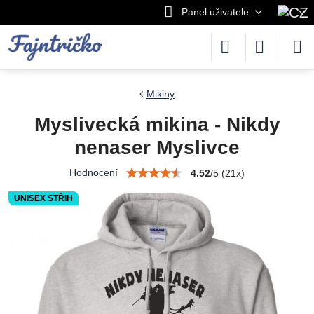
Panel uživatele
Mikiny
Myslivecká mikina - Nikdy
nenaser Myslivce
Hodnocení
4.52
/
5
(
21
x)
UNISEX STŘIH