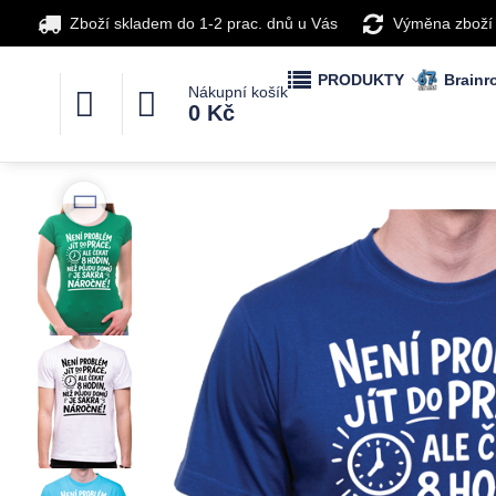
Zboží skladem do 1-2 prac. dnů u Vás
Výměna zboží
PRODUKTY
Brainro
Nákupní košík
0 Kč