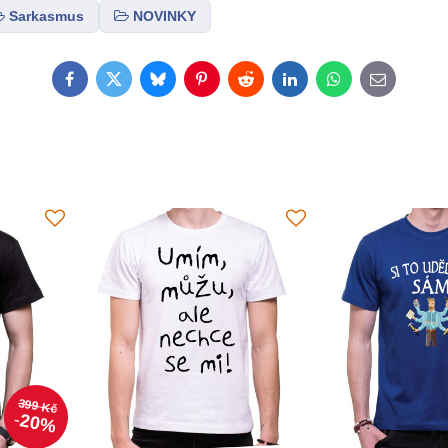
Sarkasmus
NOVINKY
Facebook
Twitter
Bluesky
Pinterest
Reddit
LinkedIn
WhatsApp
E-
mail
399 Kč
20%