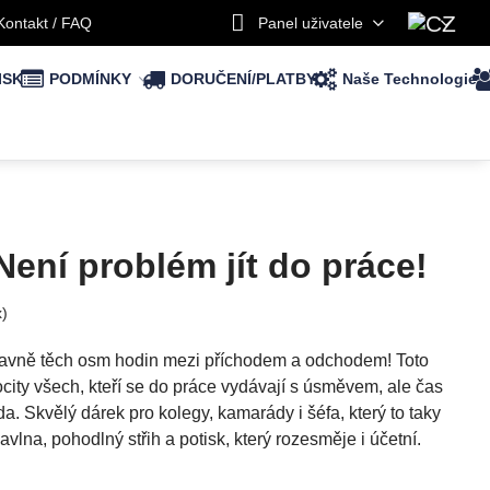
Kontakt / FAQ
Panel uživatele
ISK
PODMÍNKY
DORUČENÍ/PLATBY
Naše Technologie
-Není problém jít do práce!
x)
lavně těch osm hodin mezi příchodem a odchodem! Toto
ocity všech, kteří se do práce vydávají s úsměvem, ale čas
a. Skvělý dárek pro kolegy, kamarády i šéfa, který to taky
vlna, pohodlný střih a potisk, který rozesměje i účetní.