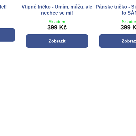
el!
Vtipné tričko - Umím, můžu, ale
Pánske tričko - Si
nechce se mi!
to SÁ
Skladem
Sklad
399 Kč
399 
Zobrazit
Zobraz