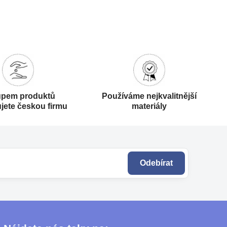
pem produktů
Používáme nejkvalitnější
jete českou firmu
materiály
Odebírat