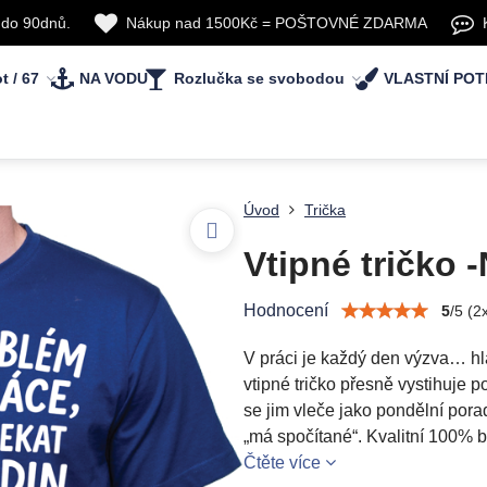
 do 90dnů.
Nákup nad 1500Kč = POŠTOVNÉ ZDARMA
t / 67
NA VODU
Rozlučka se svobodou
VLASTNÍ POT
Úvod
Trička
Vtipné tričko 
Hodnocení
5
/
5
(
2
V práci je každý den výzva… h
vtipné tričko přesně vystihuje p
se jim vleče jako pondělní porad
„má spočítané“. Kvalitní 100% ba
Čtěte více