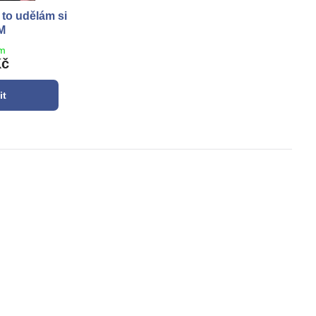
 to udělám si
M
em
Kč
it