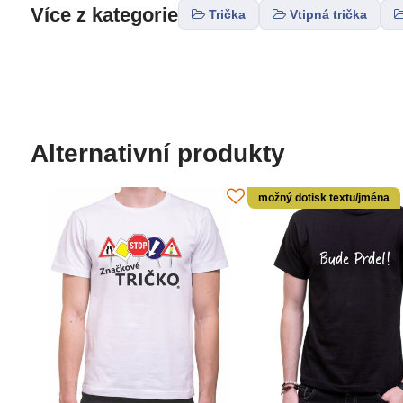
Více z kategorie
Trička
Vtipná trička
Alternativní produkty
možný dotisk textu/jména